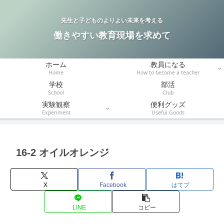
先生と子どものよりよい未来を考える
働きやすい教育現場を求めて
ホーム
教員になる
Home
How to become a teacher
学校
部活
School
Club
実験観察
便利グッズ
Experiment
Useful Goods
16-2 オイルオレンジ
X
Facebook
はてブ
LINE
コピー