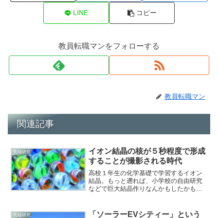
LINE
コピー
教員転職マンをフォローする
教員転職マン
関連記事
イオン結晶の核が５秒程度で形成
先端研究
することが撮影される時代
高校１年生の化学基礎で学習するイオン
結晶。もっと遡れば、小学校の自由研究
などで巨大結晶作りなんかもしたかもし
れません。陽イオンと陰イオンが規則的
に配列することによって形成するイオン
結晶ですが、その結晶モデルは上位化学
「ソーラーEVシティー」という
先端研究