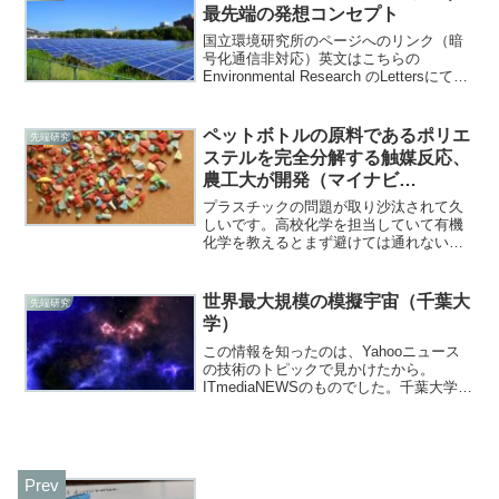
（４単位化学）ではNaC...
最先端の発想コンセプト
国立環境研究所のページへのリンク（暗
号化通信非対応）英文はこちらの
Environmental Research のLettersにて
（暗号化通信対応）。私自身、この内容
は別の報道で知りました。検証内容とか
その方法とかについて、一気に興味を
ペットボトルの原料であるポリエ
先端研究
持...
ステルを完全分解する触媒反応、
農工大が開発（マイナビ
TECH+）
プラスチックの問題が取り沙汰されて久
しいです。高校化学を担当していて有機
化学を教えるとまず避けては通れないエ
ステルですが、身の回りでもよく使われ
ています（もちろん、その後の合成高分
子の単元にもつながっているわけです
世界最大規模の模擬宇宙（千葉大
先端研究
が）。ただ分解が難しく、海...
学）
この情報を知ったのは、Yahooニュース
の技術のトピックで見かけたから。
ITmediaNEWSのものでした。千葉大学ホ
ームページ国立天文台ホームページ国立
天文台 天文シミュレーションプロジェク
ト私自身、宇宙とか天文とかは全く専門
ではないので...