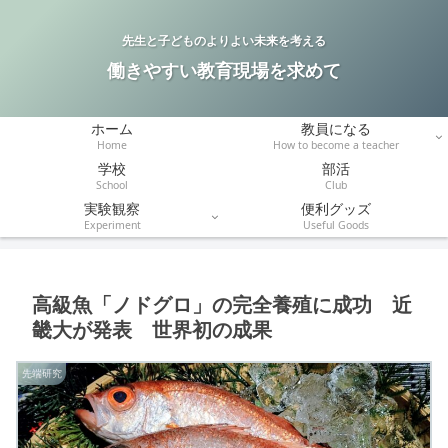
先生と子どものよりよい未来を考える
働きやすい教育現場を求めて
ホーム
教員になる
Home
How to become a teacher
学校
部活
School
Club
実験観察
便利グッズ
Experiment
Useful Goods
高級魚「ノドグロ」の完全養殖に成功 近
畿大が発表 世界初の成果
先端研究