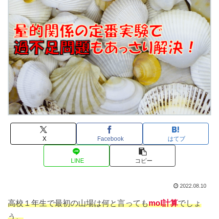
X
Facebook
はてブ
LINE
コピー
2022.08.10
高校１年生で最初の山場は何と言っても
mol計算
でしょ
う。