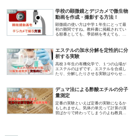
学反応式の係数合わせ。よく考えると、
実は当たり前のことをしていくだけ（※
学校の顕微鏡とデジカメで微生物
中学生
後述）なんですけれども、...
動画を作成・撮影する方法！
顕微鏡の使い方は中学１年生にとって最
初の難関ですね。教科書に掲載されてい
る順番としても、季節柄を考えても、多
くの中学校が植物単元から理科の授業を
始めると思います。そして中学１年生の
場合は顕微鏡の使い方とセットになって
エステルの加水分解を定性的に分
実験観察
いて、そのために水中の微...
析する実験
高校３年生の有機化学で、１つの山場が
エステルのはずです。エステルを合成し
たり、分解したりさせる実験はやらせる
けれど、本当に合成できているのか、分
解されているのかまでは見えにくいんで
すよねぇ。教員転職ﾏﾝ合成は芳香で確認
デュマ法による酢酸エチルの分子
実験観察
できますが、分解は確か...
量測定
定番の実験といえば定番の実験になるか
もしれません。気体の単元って計算の演
習ばかりで終わってしまうのよね教員転
職ﾏﾝ簡単操作で結果を出して計算練習も
できる実験がありますよ！生徒の実態に
応じて最後のデータ処理を省略したり、
補助したりすることによ...