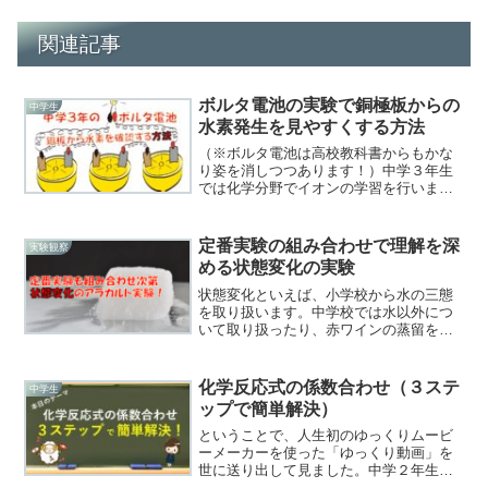
関連記事
ボルタ電池の実験で銅極板からの
中学生
水素発生を見やすくする方法
（※ボルタ電池は高校教科書からもかな
り姿を消しつつあります！）中学３年生
では化学分野でイオンの学習を行います
ね。実験を行うときに困るのがボルタ電
池の実験ではないでしょうか。この実
験、結果がまぎらわしいから考察がやり
定番実験の組み合わせで理解を深
実験観察
にくいのよねぇ。教員転職ﾏ...
める状態変化の実験
状態変化といえば、小学校から水の三態
を取り扱います。中学校では水以外につ
いて取り扱ったり、赤ワインの蒸留を行
ったりしますね。まずは三態について知
り、粒子性について深めながら学習を進
めていく。ただし、ここまでは基本的に
化学反応式の係数合わせ（３ステ
中学生
全て大気圧（１気圧）下で...
ップで簡単解決）
ということで、人生初のゆっくりムービ
ーメーカーを使った「ゆっくり動画」を
世に送り出して見ました。中学２年生と
かで苦手にしてしまう人も少なくない化