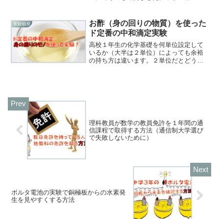
かで苦手にしてしまう人も少なくない化
学反応式の係数合わせ。よく考えると、
実は当たり前のことをしていくだけ（※
お酢（身の回りの物質）を使った
実験観察
後述）なんですけれども、...
ド定番の中和滴定実験
高校１年生の化学基礎を何単位設定して
いるか（大半は２単位）によっても余裕
の持ち方は違います。２単位だとどうし
ても後半の内容が重たくなりがちです。
暗記も計算も増えてきて大変‥教員転職ﾏ
ﾝ器具は実際に使ってみた方が記憶にも残
りますよということで...
理科教員が数学の教員免許を１年間の通
信課程で取得する方法（通信制大学選び
で失敗しないために）
ボルタ電池の実験で銅極板からの水素発
生を見やすくする方法