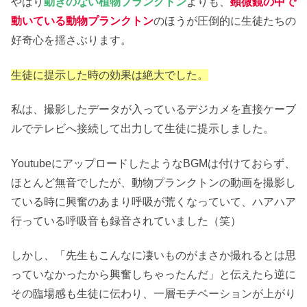
やはり
動きのない植物プランクトン
よりも、
顕微鏡の中で
動いている動物プランクトン
のほうが圧倒的に生徒たちの
好奇心を揺さぶります。
生徒に提示した時の効果は絶大でした。
私は、撮影したデータが入っているデジカメを直接ケーブ
ルでテレビへ接続して出力して生徒に提示しました。
YoutubeにアップロードしたようなBGMは付けておらず、
ほとんど無音でしたが、動物プランクトンの動画を撮影し
ている時に興奮のあまり呼吸が荒くなっていて、ハアハア
行っている呼吸音も録音されていました（笑）
しかし、「先生もこんなに凄いものがまさか撮れるとは思
っていなかったから興奮しちゃったんだ」と伝えたら逆に
その臨場感も生徒に伝わり、一層モチベーションが上がり