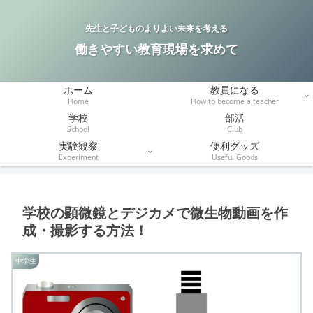
先生と子どものよりよい未来を考える
働きやすい教育現場を求めて
ホーム
教員になる
Home
How to become a teacher
学校
部活
School
Club
実験観察
便利グッズ
Experiment
Useful Goods
学校の顕微鏡とデジカメで微生物動画を作
成・撮影する方法！
中学生