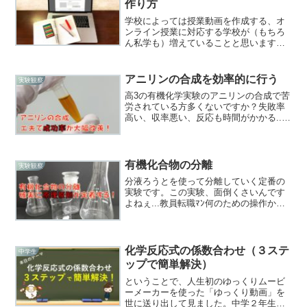
作り方
学校によっては授業動画を作成する、オ
ンライン授業に対応する学校が（もちろ
ん私学も）増えていることと思います。
ただし顔出しはNGなどという制限がある
自治体や学校もあると思います。そこで
先生の顔を出すことなく、授業動画を作
アニリンの合成を効率的に行う
実験観察
成する方法をご紹介しま...
高3の有機化学実験のアニリンの合成で苦
労されている方多くないですか？失敗率
高い、収率悪い、反応も時間がかかる....
教員転職ﾏﾝ普通にやろうとするとコツが
多い実験ですよね教科書に載っている方
法であれば、還元する金属としてスズを
使用すると思い...
有機化合物の分離
実験観察
分液ろうとを使って分離していく定番の
実験です。この実験、面倒くさいんです
よねぇ...教員転職ﾏﾝ何のための操作かを
意識しないと知識の迷子になりますね操
作手順が多いですし、繰り返し作業もあ
ります。しかし実験結果はちゃんと出る
ようになっています...
化学反応式の係数合わせ（３ステ
中学生
ップで簡単解決）
ということで、人生初のゆっくりムービ
ーメーカーを使った「ゆっくり動画」を
世に送り出して見ました。中学２年生と