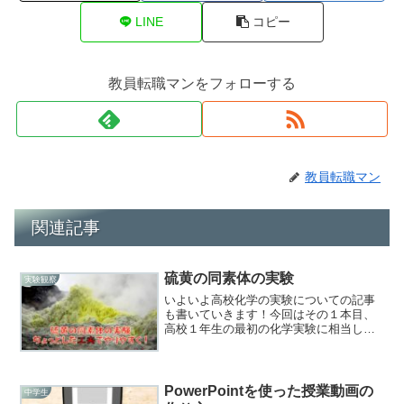
LINE
コピー
教員転職マンをフォローする
教員転職マン
関連記事
硫黄の同素体の実験
実験観察
いよいよ高校化学の実験についての記事
も書いていきます！今回はその１本目、
高校１年生の最初の化学実験に相当しま
す。今年の高校１年生はどれくらい実験
の技術があるのかなぁ教員転職ﾏﾝ失敗し
にくく、生徒の実験の技量もわかるイイ
実験があります！はじめ...
PowerPointを使った授業動画の
中学生