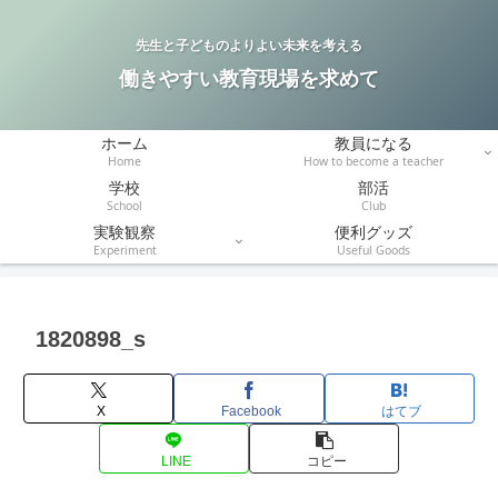
先生と子どものよりよい未来を考える
働きやすい教育現場を求めて
ホーム
教員になる
Home
How to become a teacher
学校
部活
School
Club
実験観察
便利グッズ
Experiment
Useful Goods
1820898_s
X
Facebook
はてブ
LINE
コピー