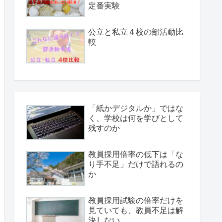
定番実験
公立と私立４校の部活動比
較
「紙かデジタルか」ではな
く、学校は何を学びとして
残すのか
教員採用倍率の低下は「な
り手不足」だけで語れるの
か
教員採用試験の倍率だけを
見ていても、教員不足は解
決しない