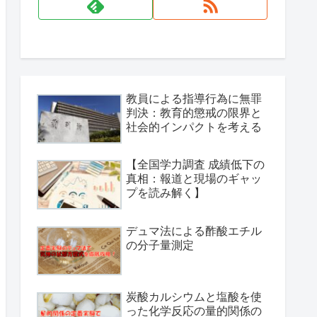
教員による指導行為に無罪
判決：教育的懲戒の限界と
社会的インパクトを考える
【全国学力調査 成績低下の
真相：報道と現場のギャッ
プを読み解く】
デュマ法による酢酸エチル
の分子量測定
炭酸カルシウムと塩酸を使
った化学反応の量的関係の