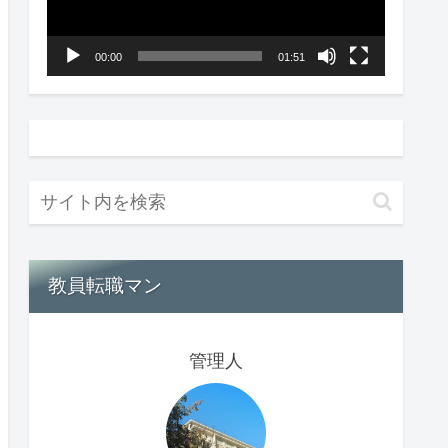
ー
ヤ
00:00
01:51
ー
教員転職マン
管理人