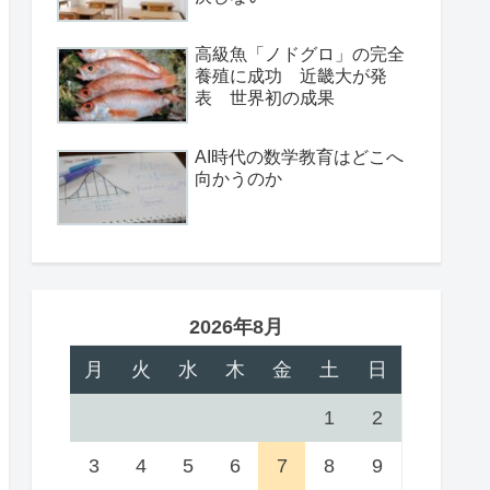
高級魚「ノドグロ」の完全
養殖に成功 近畿大が発
表 世界初の成果
AI時代の数学教育はどこへ
向かうのか
2026年8月
月
火
水
木
金
土
日
1
2
3
4
5
6
7
8
9