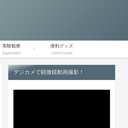
実験観察
便利グッズ
Experiment
Useful Goods
デジカメで顕微鏡動画撮影！
動
画
プ
レ