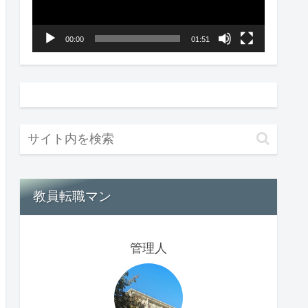
ー
ヤ
00:00
01:51
ー
教員転職マン
管理人