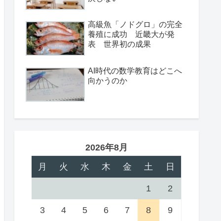
高級魚「ノドグロ」の完全
養殖に成功 近畿大が発
表 世界初の成果
AI時代の数学教育はどこへ
向かうのか
2026年8月
月
火
水
木
金
土
日
1
2
3
4
5
6
7
8
9