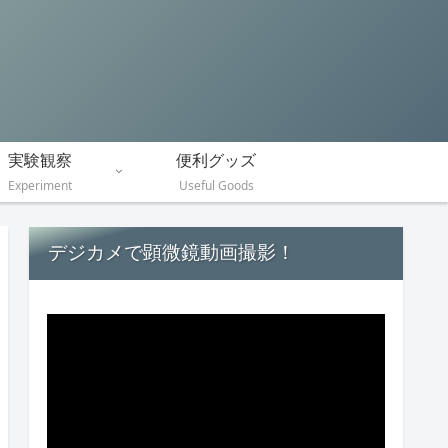
実験観察
便利グッズ
Experiment
Useful Goods
デジカメで顕微鏡動画撮影！
動
画
プ
レ