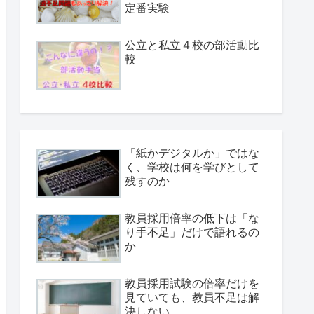
定番実験
公立と私立４校の部活動比
較
「紙かデジタルか」ではな
く、学校は何を学びとして
残すのか
教員採用倍率の低下は「な
り手不足」だけで語れるの
か
教員採用試験の倍率だけを
見ていても、教員不足は解
決しない