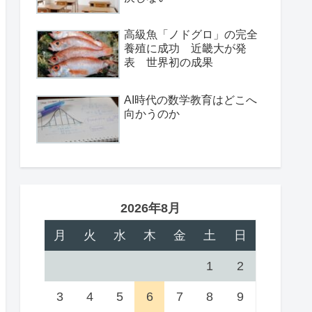
高級魚「ノドグロ」の完全
養殖に成功 近畿大が発
表 世界初の成果
AI時代の数学教育はどこへ
向かうのか
2026年8月
月
火
水
木
金
土
日
1
2
3
4
5
6
7
8
9