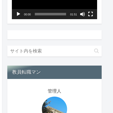
ー
ヤ
00:00
01:51
ー
教員転職マン
管理人