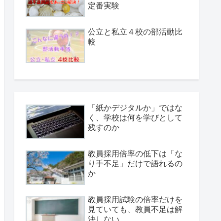
定番実験
公立と私立４校の部活動比
較
「紙かデジタルか」ではな
く、学校は何を学びとして
残すのか
教員採用倍率の低下は「な
り手不足」だけで語れるの
か
教員採用試験の倍率だけを
見ていても、教員不足は解
決しない