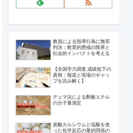
教員による指導行為に無罪
判決：教育的懲戒の限界と
社会的インパクトを考える
【全国学力調査 成績低下の
真相：報道と現場のギャッ
プを読み解く】
デュマ法による酢酸エチル
の分子量測定
炭酸カルシウムと塩酸を使
った化学反応の量的関係の