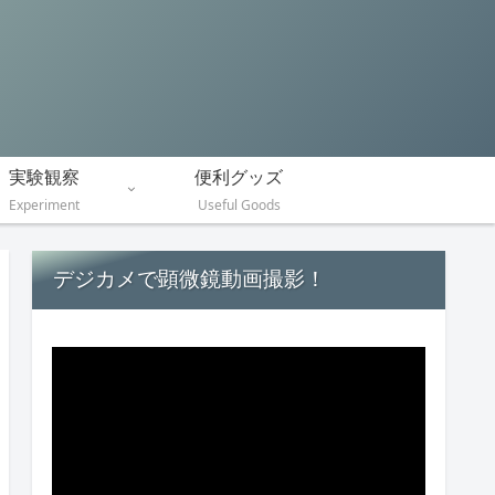
実験観察
便利グッズ
Experiment
Useful Goods
デジカメで顕微鏡動画撮影！
動
画
プ
レ