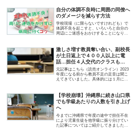
自分の体調不良時に周囲の同僚へ
学校
のダメージを減らす方法
学校現場（に限らないですけれども）で
体調不良を起こすと、いろいろと自分の
周辺にご迷惑をおかけすることになりま
すよね。小学校教諭子どもたちが登校し
てきてから、下校するまでずっと教室に
いるのでいつ病院に行けばいいのかし
激しさ増す教員奪い合い、副校長
学校
ら？同僚や子どもたちへうつ...
が土日返上で４００人以上に電
話…担任４人交代のクラスも
（5/6付読売新聞記事）
元記事はこちら（読売オンライン）2023
年度になる前から教員不足の足音は聞こ
えてきていました。具体的には１月に担
任が不在になって学級を再編成したこち
らの記事になります。新年度は40人学級
じゃないと回らないとか、山口県でも38
【学校崩壊】沖縄県に続き山口県
学校
人学級を予定して...
でも学級あたりの人数を引き上げ
へ
今までに沖縄県で年度の途中で担任不在
により児童生徒を他学級に振り分けてい
た記事についてはご紹介してきました。
こちらは年度内の話だったわけですが、
新年度（2023年度）についても見通しが