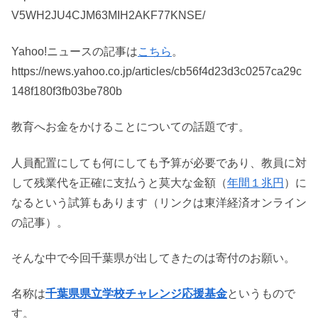
V5WH2JU4CJM63MIH2AKF77KNSE/
Yahoo!ニュースの記事は
こちら
。
https://news.yahoo.co.jp/articles/cb56f4d23d3c0257ca29c
148f180f3fb03be780b
教育へお金をかけることについての話題です。
人員配置にしても何にしても予算が必要であり、教員に対
して残業代を正確に支払うと莫大な金額（
年間１兆円
）に
なるという試算もあります（リンクは東洋経済オンライン
の記事）。
そんな中で今回千葉県が出してきたのは寄付のお願い。
名称は
千葉県県立学校チャレンジ応援基金
というもので
す。