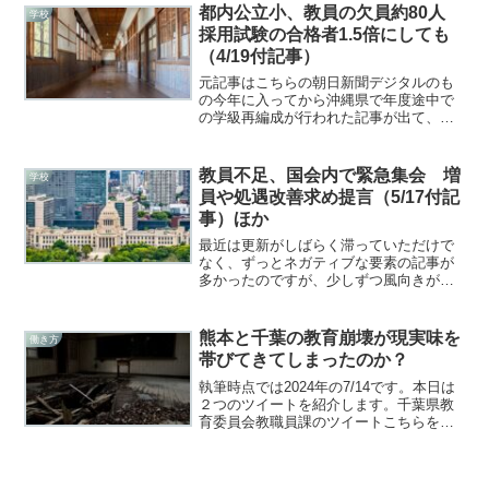
立たず、40人学級に戻すことも検討され
都内公立小、教員の欠員約80人
学校
ているという報道が...
採用試験の合格者1.5倍にしても
（4/19付記事）
元記事はこちらの朝日新聞デジタルのも
の今年に入ってから沖縄県で年度途中で
の学級再編成が行われた記事が出て、新
年度に向けて35人学級にすることが出来
ないという趣旨の記事を複数の自治体で
取り上げましたが、今度は首都東京での
教員不足、国会内で緊急集会 増
学校
教員不足の記事になりま...
員や処遇改善求め提言（5/17付記
事）ほか
最近は更新がしばらく滞っていただけで
なく、ずっとネガティブな要素の記事が
多かったのですが、少しずつ風向きが変
わってきているのかもしれません。本日
ご紹介する記事（２つ）はどちらかとい
うと朗報の部類に属する（属してほし
熊本と千葉の教育崩壊が現実味を
働き方
い）と期待してしまいます。...
帯びてきてしまったのか？
執筆時点では2024年の7/14です。本日は
２つのツイートを紹介します。千葉県教
育委員会教職員課のツイートこちらを引
用したものになります。実際、他所で
「一次試験が終わったばかりなのに、こ
のタイミングでこのツイートが出てくる