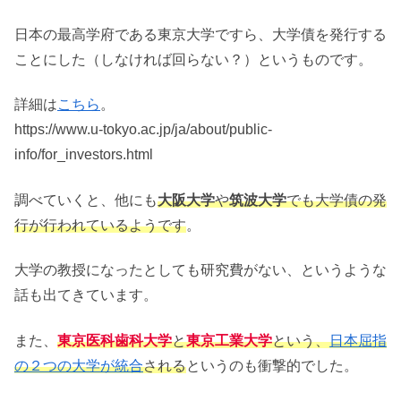
日本の最高学府である東京大学ですら、大学債を発行する
ことにした（しなければ回らない？）というものです。
詳細は
こちら
。
https://www.u-tokyo.ac.jp/ja/about/public-
info/for_investors.html
調べていくと、他にも
大阪大学
や
筑波大学
でも大学債の発
行が行われているようです
。
大学の教授になったとしても研究費がない、というような
話も出てきています。
また、
東京医科歯科大学
と
東京工業大学
という、
日本屈指
の２つの大学が統合
される
というのも衝撃的でした。