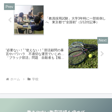
のはどういうことな...
「教員採用試験」大学3年時に一部前倒し
へ 東京都で“全国初”（1/12付記事）
“必要ない！” “使えない！” 部活顧問の暴
言やパワハラ 不適切な運営でいじめ…
「ブラック部活」問題 自殺者も【報道
特集】（1/20付記事）
ホーム
学校