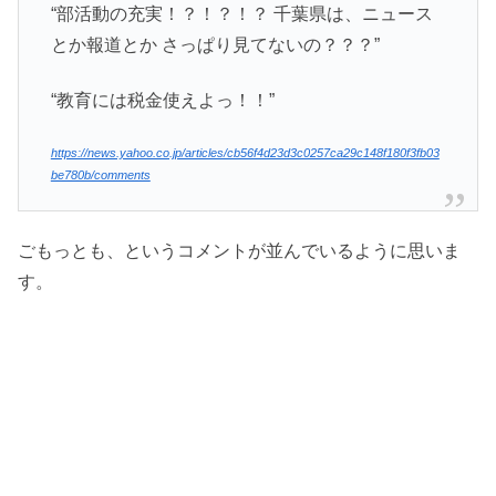
“部活動の充実！？！？！？ 千葉県は、ニュース
とか報道とか さっぱり見てないの？？？”
“教育には税金使えよっ！！”
https://news.yahoo.co.jp/articles/cb56f4d23d3c0257ca29c148f180f3fb03
be780b/comments
ごもっとも、というコメントが並んでいるように思いま
す。