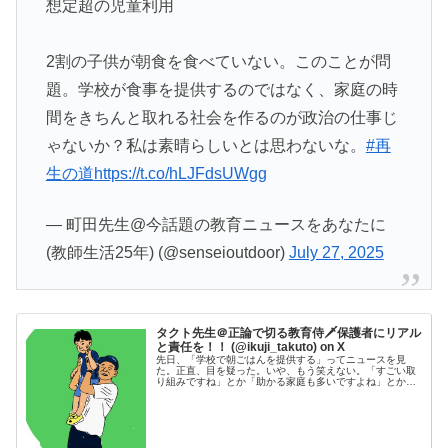
想定超の児童利用
2割の子供が朝食を食べていない。このことが問
題。学校が食事を提供するのではなく、家庭の時
間をきちんと取れる社会を作るのが政治の仕事じ
ゃないか？私は素晴らしいとは思わないな。
#再
生の道
https://t.co/hLJFdsUWgg
— 町田先生@今話題の教育ニュースをあなたに
(教師生活25年) (@senseioutdoor)
July 27, 2025
タクト先生＠正論で切る教育侍🗡️保護者にリアル
と責任を！！ (@ikuji_takuto) on X
先日、「学校で朝ごはんを提供する」ってニュースを見
た。正直、目を疑った。いや、もう笑えない。「すごい取
り組みですね」とか「助かる家庭も多いですよね」とか、
そんな“美談風”の反応ばっかり。でも…ちょっと待って？
本気でそれ、褒める話？？