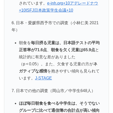
されています。
e-jnh.org+10アデレードナウ
+10ISFJ日本政策学生会議+10
6. 日本・愛媛県西予市での調査（小林仁美 2021
年）
朝食を
毎日摂る児童は、日本語テストの平均
正答率が71.6点
、
朝食を欠く児童は65.9点
と
統計的に有意な差がありました
（p < 0.05）。また、欠食する児童の方が
ネ
ガティブな感情
を抱きやすい傾向も見られて
います。
J-STAGE
7. 日本での他の調査（岡山市／中学生648人）
ほぼ毎日朝食を食べる中学生は、そうでない
グループに比べて通信簿の合計点が高い傾向