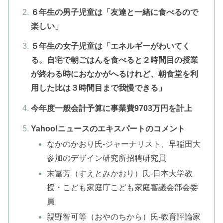
６年生の男子児童は「友達と一緒に食べるので
楽しい」
５年生の女子児童は「エネルギーがわいてく
る。自宅で朝ごはんを食べると２時間目の授業
が終わる時におなかがへるけれど、朝食堂を利
用した比は３時間目まで我慢できる」
今年度一般会計予算に事業費9703万円を計上
Yahoo!ニュースのエキスパートのコメント
なかのかおり氏-ジャーナリスト、早稲田大
参加のデザイン研究所招聘研究員
末冨芳（すえとみかおり）氏-日本大学教
授・こども家庭庁こども家庭審議会部会委
員
親野智可等（おやのちから）氏-教育評論家