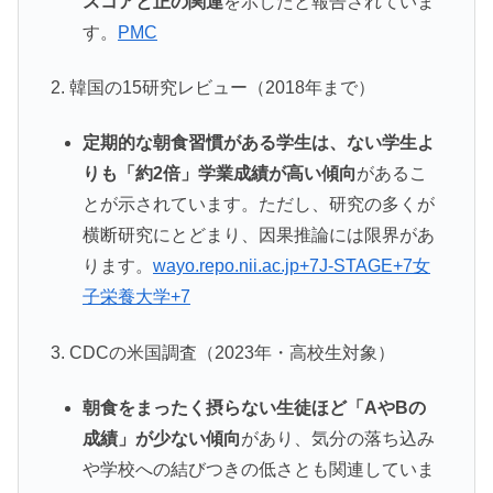
スコアと正の関連
を示したと報告されていま
す。
PMC
2. 韓国の15研究レビュー（2018年まで）
定期的な朝食習慣がある学生は、ない学生よ
りも「約2倍」学業成績が高い傾向
があるこ
とが示されています。ただし、研究の多くが
横断研究にとどまり、因果推論には限界があ
ります。
wayo.repo.nii.ac.jp+7J-STAGE+7女
子栄養大学+7
3. CDCの米国調査（2023年・高校生対象）
朝食をまったく摂らない生徒ほど「AやBの
成績」が少ない傾向
があり、気分の落ち込み
や学校への結びつきの低さとも関連していま