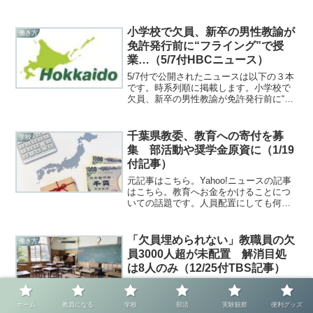
日は2023年の２月15日となっています
（Twitter等で話題になったのはもう少し
あとでした）。小学校授業時間数を確保
小学校で欠員、新卒の男性教諭が
働き方
した上で、学校...
免許発行前に“フライング”で授
業…（5/7付HBCニュース）
5/7付で公開されたニュースは以下の３本
です。時系列順に掲載します。小学校で
欠員、新卒の男性教諭が免許発行前に“フ
ライング”で授業…中学校の体育免許は所
持、前校長が「無報酬だけど、来てくれ
ないか」の要請 北海道小樽市（10：22
千葉県教委、教育への寄付を募
学校
更新）中学校...
集 部活動や奨学金原資に（1/19
付記事）
元記事はこちら。Yahoo!ニュースの記事
はこちら。教育へお金をかけることにつ
いての話題です。人員配置にしても何に
しても予算が必要であり、教員に対して
残業代を正確に支払うと莫大な金額（年
間１兆円）になるという試算もあります
「欠員埋められない」教職員の欠
働き方
（リンクは東洋経済...
員3000人超が未配置 解消目処
は8人のみ（12/25付TBS記事）
元記事はこちら教員不足、採用倍率の低
下、大学生の非常勤講師化、採用試験の
ホーム
教員になる
学校
部活
実験観察
便利グッズ
早期化、教員採用試験の二次募集など、