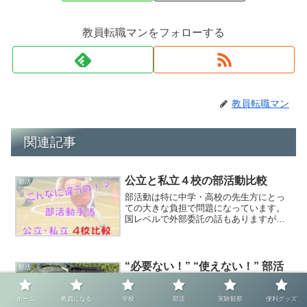
教員転職マンをフォローする
教員転職マン
関連記事
公立と私立４校の部活動比較
部活
部活動は特に中学・高校の先生方にとっ
ての大きな負担で問題になっています。
国レベルで外部委託の話もありますが、
大半の現場に大きな変化はありません。
メディアに取り上げられることも増え、
この問題が世間に認知されてきてはいま
す。しかしうまい解決方法...
“必要ない！” “使えない！” 部活
部活
顧問の暴言やパワハラ 不適切な
運営でいじめ… 「ブラック部
ホーム
教員になる
学校
部活
実験観察
便利グッズ