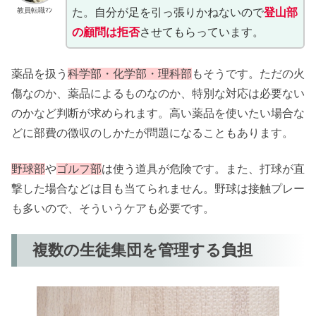
教員転職ﾏﾝ
た。自分が足を引っ張りかねないので
登山部
の顧問は拒否
させてもらっています。
薬品を扱う
科学部・化学部・理科部
もそうです。ただの火
傷なのか、薬品によるものなのか、特別な対応は必要ない
のかなど判断が求められます。高い薬品を使いたい場合な
どに部費の徴収のしかたが問題になることもあります。
野球部
や
ゴルフ部
は使う道具が危険です。また、打球が直
撃した場合などは目も当てられません。野球は接触プレー
も多いので、そういうケアも必要です。
複数の生徒集団を管理する負担