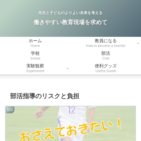
先生と子どものよりよい未来を考える
働きやすい教育現場を求めて
ホーム
教員になる
Home
How to become a teacher
学校
部活
School
Club
実験観察
便利グッズ
Experiment
Useful Goods
部活指導のリスクと負担
部活